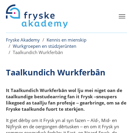
Skip to main content
Skip to page footer
You are here:
Fryske Akademy
Kennis en mienskip
Wurkgroepen en stúdzjerûnten
Taalkundich Wurkferbân
Taalkundich Wurkferbân
It Taalkundich Wurkferbân wol lju mei niget oan de
taalkundige bestudearring fan it Frysk ‒sneupers
likegoed as taallju fan profesje ‒ gearbringe, om sa de
Fryske taalkunde fuort te sterkjen.
It giet dêrby om it Frysk yn al syn fazen ‒ Ald-, Mid- en
Nijfrysk en de oergongen dêrtusken ‒ en om it Frysk yn
rommer geografysk ferbân: it East- en Noard-Frysk, de