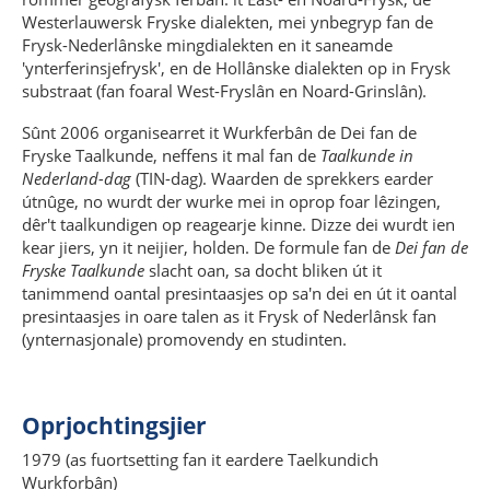
Westerlauwersk Fryske dialekten, mei ynbegryp fan de
Frysk-Nederlânske mingdialekten en it saneamde
'ynterferinsjefrysk', en de Hollânske dialekten op in Frysk
substraat (fan foaral West-Fryslân en Noard-Grinslân).
Sûnt 2006 organisearret it Wurkferbân de Dei fan de
Fryske Taalkunde, neffens it mal fan de
Taalkunde in
Nederland-dag
(TIN-dag). Waarden de sprekkers earder
útnûge, no wurdt der wurke mei in oprop foar lêzingen,
dêr't taalkundigen op reagearje kinne. Dizze dei wurdt ien
kear jiers, yn it neijier, holden. De formule fan de
Dei fan de
Fryske Taalkunde
slacht oan, sa docht bliken út it
tanimmend oantal presintaasjes op sa'n dei en út it oantal
presintaasjes in oare talen as it Frysk of Nederlânsk fan
(ynternasjonale) promovendy en studinten.
Oprjochtingsjier
1979 (as fuortsetting fan it eardere Taelkundich
Wurkforbân)