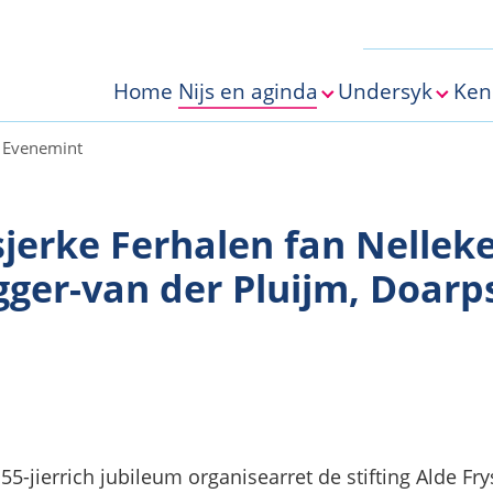
Home
Nijs en aginda
Undersyk
Ken
Submenu for "Nijs e
Subme
Evenemint
sjerke Ferhalen fan Nellek
gger-van der Pluijm, Doarp
 55-jierrich jubileum organisearret de stifting Alde Fr