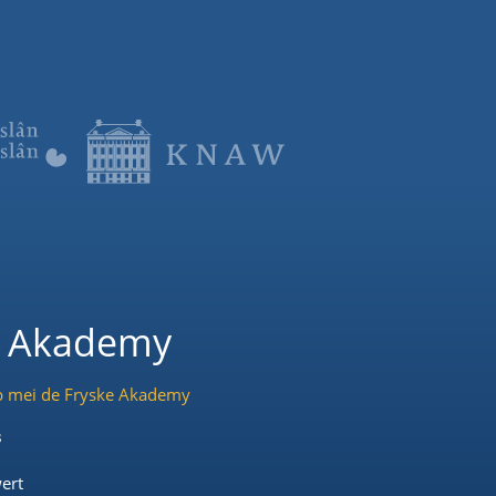
e Akademy
p mei de Fryske Akademy
s
ert