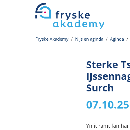
Skip to main content
Skip to page footer
You are here:
Fryske Akademy
Nijs en aginda
Aginda
Sterke T
IJssenna
Surch
07.10.25
Yn it ramt fan har