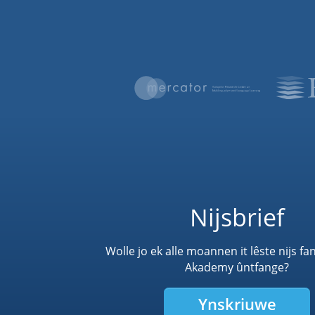
Nijsbrief
Wolle jo ek alle moannen it lêste nijs fa
Akademy ûntfange?
Ynskriuwe