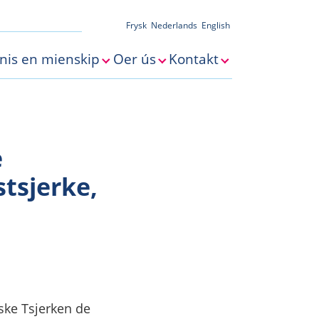
Frysk
Nederlands
English
nis en mienskip
Oer ús
Kontakt
n aginda"
nu for "Undersyk"
Submenu for "Kennis en mienskip"
Submenu for "Oer ús"
Submenu for "Kon
e
stsjerke,
yske Tsjerken de