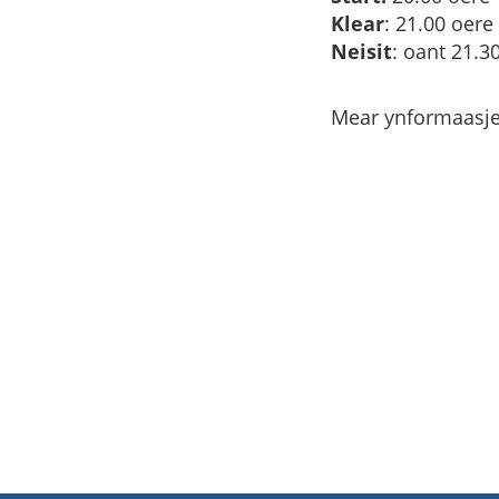
Klear
: 21.00 oere
Neisit
: oant 21.3
Mear ynformaasj