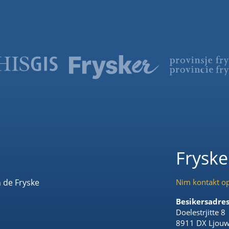
Frysk
n de Fryske
Nim kontakt o
Besikersadre
Doelestrjitte 8
8911 DX Ljouw