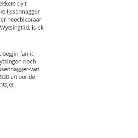
ekkers dy't
eke IJssennagger-
der heechlearaar
ytsingtiid, is ek
 begjin fan it
Wytsingen noch
IJssennagger-van
1938 en oer de
ntsjer.