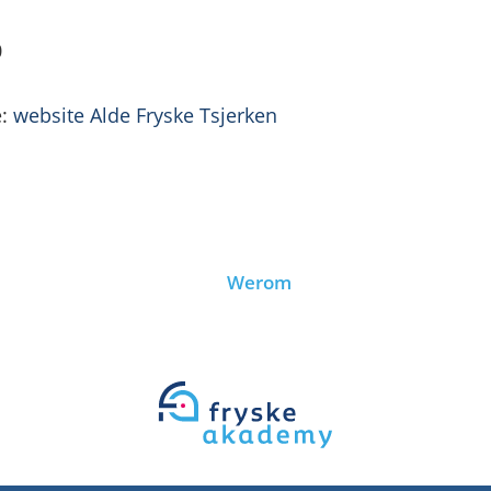
0
e:
website Alde Fryske Tsjerken
Werom