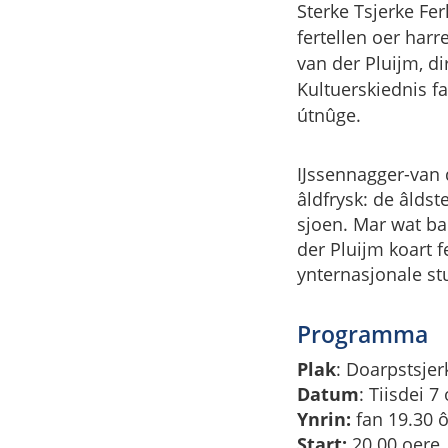
Sterke Tsjerke Fer
fertellen oer harr
van der Pluijm, d
Kultuerskiednis f
útnûge.
IJssennagger-van de
âldfrysk: de âlds
sjoen. Mar wat ba
der Pluijm koart 
ynternasjonale stu
Programma
Plak
: Doarpstsjer
Datum
: Tiisdei 7
Ynrin:
fan 19.30 ô
Start:
20.00 oere