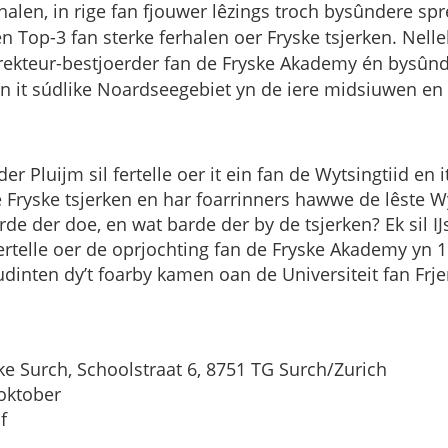
halen, in rige fan fjouwer lêzings troch bysûndere spr
en Top-3 fan sterke ferhalen oer Fryske tsjerken. Nell
irekteur-bestjoerder fan de Fryske Akademy én bysûn
an it súdlike Noardseegebiet yn de iere midsiuwen en W
r Pluijm sil fertelle oer it ein fan de Wytsingtiid en it
te Fryske tsjerken en har foarrinners hawwe de lêste 
rde der doe, en wat barde der by de tsjerken? Ek sil 
fertelle oer de oprjochting fan de Fryske Akademy yn 
dinten dy’t foarby kamen oan de Universiteit fan Frje
ke Surch, Schoolstraat 6, 8751 TG Surch/Zurich
 oktober
f