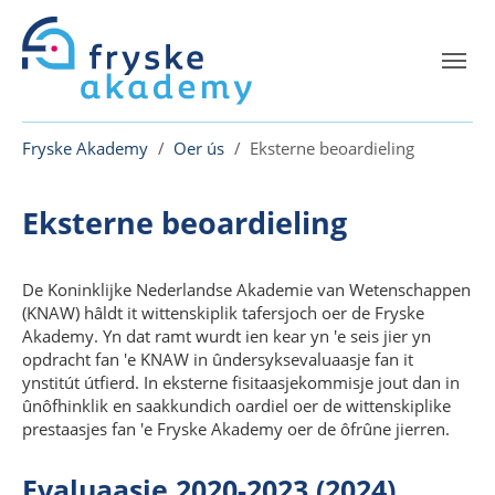
Skip to main content
Skip to page footer
You are here:
Fryske Akademy
Oer ús
Eksterne beoardieling
Eksterne beoardieling
De Koninklijke Nederlandse Akademie van Wetenschappen
(KNAW) hâldt it wittenskiplik tafersjoch oer de Fryske
Akademy. Yn dat ramt wurdt ien kear yn 'e seis jier yn
opdracht fan 'e KNAW in ûndersyksevaluaasje fan it
ynstitút útfierd. In eksterne fisitaasjekommisje jout dan in
ûnôfhinklik en saakkundich oardiel oer de wittenskiplike
prestaasjes fan 'e Fryske Akademy oer de ôfrûne jierren.
Evaluaasje 2020-2023 (2024)